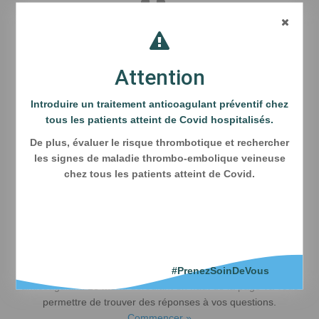
Gestes sous anticoagulants
Attention
La déclaration des effets indésirables liés à l'utilisation d'un
Introduire un traitement anticoagulant préventif chez
médicament est une démarche essentielle pour faire
tous les patients atteint de Covid hospitalisés.
progresser la sécurité des patients.
Commencer »
De plus, évaluer le risque thrombotique et rechercher
les signes de maladie thrombo-embolique veineuse
chez tous les patients atteint de Covid.
Vous êtes patient ?
#PrenezSoinDeVous
Votre état de santé justifie la prise d’un médicament
anticoagulant. Le menu déroulant en haut de la page va vous
permettre de trouver des réponses à vos questions.
Commencer »