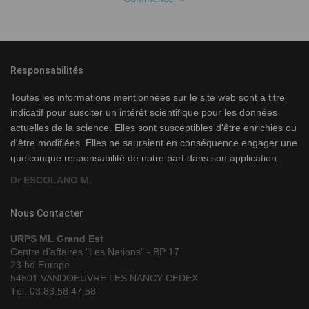
Responsabilités
Toutes les informations mentionnées sur le site web sont à titre
indicatif pour susciter un intérêt scientifique pour les données
actuelles de la science. Elles sont susceptibles d'être enrichies ou
d'être modifiées. Elles ne sauraient en conséquence engager une
quelconque responsabilité de notre part dans son application.
Dr ESCOLANO M.
Nous Contacter
URPS ML Grand Est
Centre d'affaires "Les Nations" - BP 17
23 bd Europe
54501 VANDOEUVRE LES NANCY CEDEX
Tél. 03.83.58.47.58