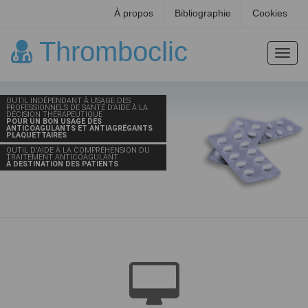
À propos
Bibliographie
Cookies
Thromboclic
Toggl
navig
THROMBOCLIC, AOD, AVK
OUTIL INDÉPENDANT À USAGE DES
ET ANTIAGRÉGANTS PLAQUETTAIRES
PROFESSIONNELS DE SANTÉ D’AIDE À LA
DÉCISION THÉRAPEUTIQUE
POUR UN BON USAGE DES
ANTICOAGULANTS ET ANTIAGRÉGANTS
PLAQUETTAIRES
OUTIL D'AIDE À LA COMPRÉHENSION DU
TRAITEMENT ANTICOAGULANT
À DESTINATION DES PATIENTS